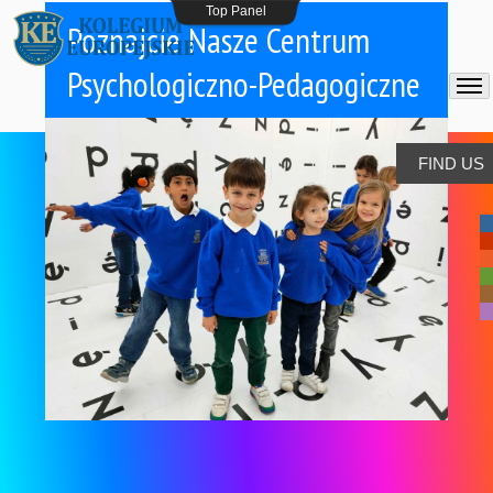
Top Panel
Poznajcie Nasze Centrum
Psychologiczno-Pedagogiczne
FIND US
-
-
-
-
-
-