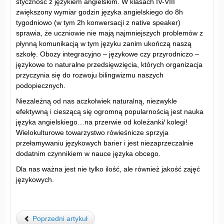
styczność z językiem angielskim. W klasach IV-VIII
zwiększony wymiar godzin języka angielskiego do 8h
tygodniowo (w tym 2h konwersacji z native speaker)
sprawia, że uczniowie nie mają najmniejszych problemów z
płynną komunikacją w tym języku zanim ukończą naszą
szkołę. Obozy integracyjno – językowe czy przyrodniczo –
językowe to naturalne przedsięwzięcia, których organizacja
przyczynia się do rozwoju bilingwizmu naszych
podopiecznych.
Niezależną od nas aczkolwiek naturalną, niezwykle
efektywną i cieszącą się ogromną popularnością jest nauka
języka angielskiego…na przerwie od koleżanki/ kolegi!
Wielokulturowe towarzystwo rówieśnicze sprzyja
przełamywaniu językowych barier i jest niezaprzeczalnie
dodatnim czynnikiem w nauce języka obcego.
Dla nas ważna jest nie tylko ilość, ale również jakość zajęć
językowych.
Poprzedni artykuł