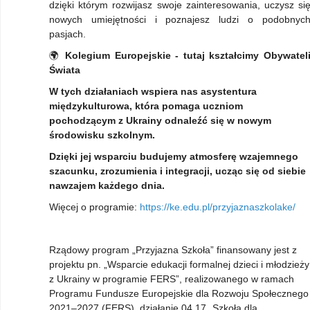
dzięki którym rozwijasz swoje zainteresowania, uczysz si
nowych umiejętności i poznajesz ludzi o podobnyc
pasjach.
🌍
Kolegium Europejskie - tutaj kształcimy Obywatel
Świata
W tych działaniach wspiera nas asystentura
międzykulturowa, która pomaga uczniom
pochodzącym z Ukrainy odnaleźć się w nowym
środowisku szkolnym.
Dzięki jej wsparciu budujemy atmosferę wzajemnego
szacunku, zrozumienia i integracji, ucząc się od siebie
nawzajem każdego dnia.
Więcej o programie:
https://ke.edu.pl/przyjaznaszkolake/
Rządowy program „Przyjazna Szkoła” finansowany jest z
projektu pn. „Wsparcie edukacji formalnej dzieci i młodzieży
z Ukrainy w programie FERS”, realizowanego w ramach
Programu Fundusze Europejskie dla Rozwoju Społecznego
2021–2027 (FERS), działanie 04.17 „Szkoła dla