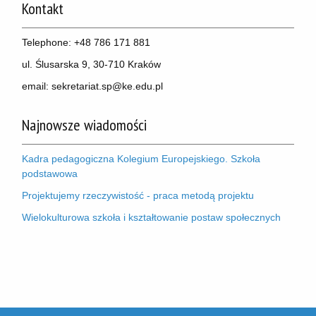
Kontakt
Telephone: +48 786 171 881
ul. Ślusarska 9, 30-710 Kraków
email: sekretariat.sp@ke.edu.pl
OK
Najnowsze wiadomości
This page can't load Google Maps correctly.
Europejska Niepubliczna Szkoła Podstawowa
Do you own this website?
Kadra pedagogiczna Kolegium Europejskiego. Szkoła
z Oddziałami Dwujęzycznymi
podstawowa
Projektujemy rzeczywistość - praca metodą projektu
Wielokulturowa szkoła i kształtowanie postaw społecznych