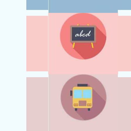
DWUJĘZYCZNE NAUCZANIE
PROJEKTUJEMY RZECZYWISTOŚĆ