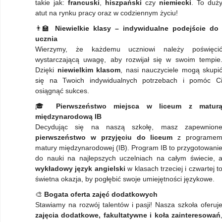
takie jak:
francuski
,
hiszpański
czy
niemiecki
. To duż
atut na rynku pracy oraz w codziennym życiu!
👨‍🏫
Niewielkie klasy – indywidualne podejście do
ucznia
Wierzymy, że każdemu uczniowi należy poświęci
wystarczającą uwagę, aby rozwijał się w swoim tempie
Dzięki
niewielkim klasom
, nasi nauczyciele mogą skupi
się na Twoich indywidualnych potrzebach i pomóc C
osiągnąć sukces.
🎓
Pierwszeństwo miejsca w liceum z matur
międzynarodową IB
Decydując się na naszą szkołę, masz zapewnion
pierwszeństwo w przyjęciu do liceum
z programe
matury międzynarodowej (IB). Program IB to przygotowani
do nauki na najlepszych uczelniach na całym świecie, 
wykładowy język angielski
w klasach trzeciej i czwartej t
świetna okazja, by pogłębić swoje umiejętności językowe.
🎨
Bogata oferta zajęć dodatkowych
Stawiamy na rozwój talentów i pasji! Nasza szkoła oferuj
zajęcia dodatkowe, fakultatywne i koła zainteresowań