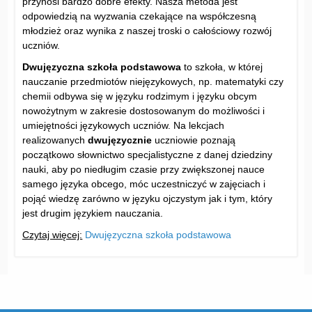
przynosi bardzo dobre efekty. Nasza metoda jest
odpowiedzią na wyzwania czekające na współczesną
młodzież oraz wynika z naszej troski o całościowy rozwój
uczniów.
Dwujęzyczna szkoła podstawowa
to szkoła, w której
nauczanie przedmiotów niejęzykowych, np. matematyki czy
chemii odbywa się w języku rodzimym i języku obcym
nowożytnym w zakresie dostosowanym do możliwości i
umiejętności językowych uczniów. Na lekcjach
realizowanych
dwujęzycznie
uczniowie poznają
początkowo słownictwo specjalistyczne z danej dziedziny
nauki, aby po niedługim czasie przy zwiększonej nauce
samego języka obcego, móc uczestniczyć w zajęciach i
pojąć wiedzę zarówno w języku ojczystym jak i tym, który
jest drugim językiem nauczania.
Czytaj więcej:
Dwujęzyczna szkoła podstawowa