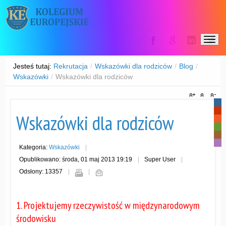
Jesteś tutaj:
Rekrutacja
/
Wskazówki dla rodziców
/
Blog
/
Wskazówki
/
Wskazówki dla rodziców
-
-
Wskazówki dla rodziców
-
-
-
-
Kategoria:
Wskazówki
Opublikowano: środa, 01 maj 2013 19:19
Super User
Odsłony: 13357
1. Projektujemy rzeczywistość w międzynarodowym
środowisku