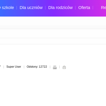
 szkole
Dla uczniów
Dla rodziców
Oferta
Re
37
Super User
Odsłony: 12722