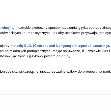
rning)
to niezwykle skuteczny sposób nauczania języka poprzez zint
otów ścisłych i humanistycznych, tak aby uczniowie przyswajali praktyc
osujemy
metodę CLIL (Content and Language Integrated Learning).
ch najmłodszych podopiecznych. Mając na uwadze, iż uczniowie klas I-
stosowując treści i językowy poziom do grupy.
uropejska wskazując jej niezaprzeczalne walory do promowania nauki